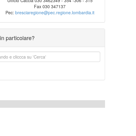
Ufficio Caccia 030 3462349 - 354 -306 - 315
Fax 030 347137
Pec:
bresciaregione@pec.regione.lombardia.it
in particolare?