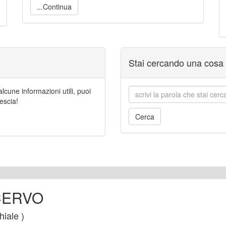
...Continua
Stai cercando una cosa 
cune informazioni utili, puoi
escia!
 CERVO
hiale )